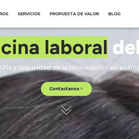
ROS
SERVICIOS
PROPUESTA DE VALOR
BLOG
cina laboral
del
, KPIs y seguridad de la información en exá
Contactanos